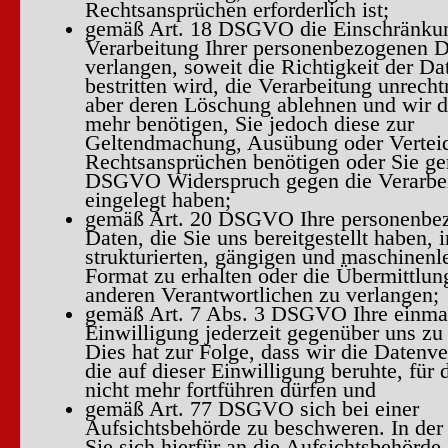
Rechtsansprüchen erforderlich ist;
gemäß Art. 18 DSGVO die Einschränku
Verarbeitung Ihrer personenbezogenen D
verlangen, soweit die Richtigkeit der D
bestritten wird, die Verarbeitung unrecht
aber deren Löschung ablehnen und wir d
mehr benötigen, Sie jedoch diese zur
Geltendmachung, Ausübung oder Vertei
Rechtsansprüchen benötigen oder Sie ge
DSGVO Widerspruch gegen die Verarbe
eingelegt haben;
gemäß Art. 20 DSGVO Ihre personenbe
Daten, die Sie uns bereitgestellt haben, 
strukturierten, gängigen und maschinenl
Format zu erhalten oder die Übermittlun
anderen Verantwortlichen zu verlangen;
gemäß Art. 7 Abs. 3 DSGVO Ihre einmal 
Einwilligung jederzeit gegenüber uns zu
Dies hat zur Folge, dass wir die Datenve
die auf dieser Einwilligung beruhte, für 
nicht mehr fortführen dürfen und
gemäß Art. 77 DSGVO sich bei einer
Aufsichtsbehörde zu beschweren. In der
Sie sich hierfür an die Aufsichtsbehörde